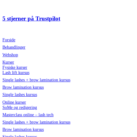
Videre
til
indhold
5 stjerner på Trustpilot
Forside
Behandlinger
Webshop
Kurser
Fysiske kurser
Lash lift kursus
Single lashes + brow lamination kursus
Brow lamination kursus
Single lashes kursus
Online kurser
SoMe og redigering
Masterclass online – lash tech
Single lashes + brow lamination kursus
Brow lamination kursus
Single lashes kursus