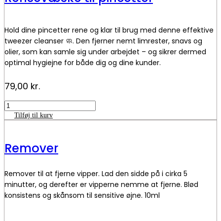
Mulighederne
kan
OBS:
vælges
Opbevar altid limen mørkt og væk fra sollys for optimal
Hold dine pincetter rene og klar til brug med denne effektive
på
kvalitet ☀️🚫
varesiden
tweezer cleanser 🧼. Den fjerner nemt limrester, snavs og
Holdbarhed: 7-8 uger efter åbning 📆
olier, som kan samle sig under arbejdet – og sikrer dermed
optimal hygiejne for både dig og dine kunder.
Ingredienser:
Ethyl Cyanoacrylate, Polymethyl,
Methacrylate og Photoinitiator.
En ren pincet er nøglen til præcist arbejde. Husk at sætte
79,00
kr.
låget godt på efter brug, så væsken ikke fordamper 🔒
Rensevæske
til
Tilføj til kurv
pincetter
antal
Remover
Remover til at fjerne vipper. Lad den sidde på i cirka 5
minutter, og derefter er vipperne nemme at fjerne. Blød
konsistens og skånsom til sensitive øjne. 10ml