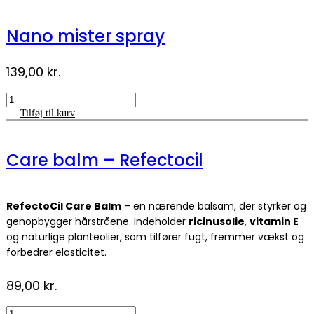
antal
Nano mister spray
139,00
kr.
Nano
mister
Tilføj til kurv
spray
antal
Care balm – Refectocil
RefectoCil Care Balm
– en nærende balsam, der styrker og
genopbygger hårstråene. Indeholder
ricinusolie
,
vitamin E
og naturlige planteolier, som tilfører fugt, fremmer vækst og
forbedrer elasticitet.
Ideel til dig, der farver dine vipper og bryn, eller blot ønsker
89,00
kr.
sundere og stærkere hår. Regelmæssig brug giver synligt
fyldigere og mere glansfulde vipper og bryn.
Care