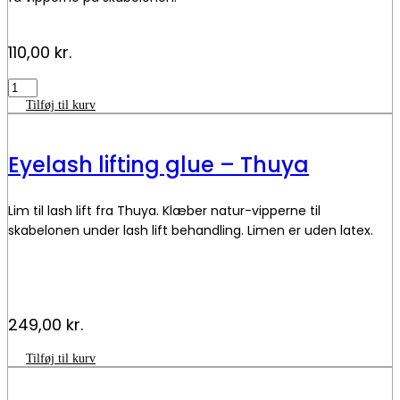
110,00
kr.
Skabeloner
-
Tilføj til kurv
Lash
lift
antal
Eyelash lifting glue – Thuya
Lim til lash lift fra Thuya. Klæber natur-vipperne til
skabelonen under lash lift behandling. Limen er uden latex.
249,00
kr.
Eyelash
Tilføj til kurv
lifting
glue