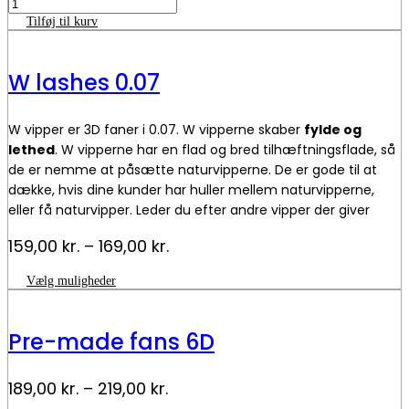
SoMe
og
Tilføj til kurv
redigering
antal
W lashes 0.07
W vipper er 3D faner i 0.07. W vipperne skaber
fylde og
lethed
. W vipperne har en flad og bred tilhæftningsflade, så
de er nemme at påsætte naturvipperne. De er gode til at
dække, hvis dine kunder har huller mellem naturvipperne,
eller få naturvipper. Leder du efter andre vipper der giver
fylde og volume? Se vores
YY vipper.
Prisinterval:
159,00
kr.
–
169,00
kr.
159,00 kr.
Dette
Vælg muligheder
til
vare
169,00 kr.
har
flere
Pre-made fans 6D
varianter.
Mulighederne
kan
Prisinterval:
189,00
kr.
–
219,00
kr.
vælges
på
189,00 kr.