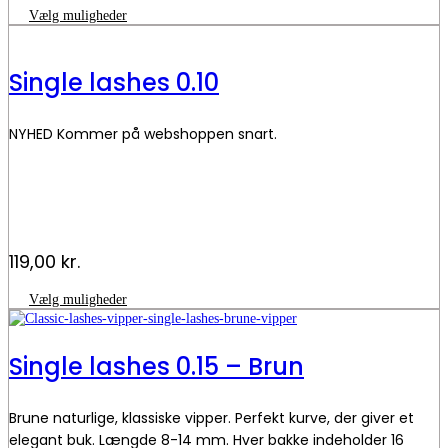
varesiden
Dette
Vælg muligheder
til
vare
219,00 kr.
har
flere
Single lashes 0.10
varianter.
Mulighederne
kan
NYHED Kommer på webshoppen snart.
vælges
på
varesiden
119,00
kr.
Dette
Vælg muligheder
vare
har
flere
Single lashes 0.15 – Brun
varianter.
Mulighederne
kan
Brune naturlige, klassiske vipper. Perfekt kurve, der giver et
vælges
på
elegant buk. Længde 8-14 mm. Hver bakke indeholder 16