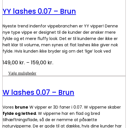
bond
1
YY lashes 0.07 – Brun
sek
antal
Nyeste trend indenfor vippebranchen er YY vipper! Denne
nye type vippe er designet til de kunder der ønsker mere
fylde og et mere fluffy look. Det er til kunderne der ikke er
helt klar til volume, men synes at flat lashes ikke giver nok
fylde. Hvis kunden ikke bryder sig om det ‘lige’ look ved
classic- og flat lashes, så er YY lashes vejen frem! YY-
Prisinterval:
149,00
kr.
–
159,00
kr.
vipperne har en lige bund, der giver et forbedret klæbende
149,00 kr.
kontaktområde for at sikre bedre hæfteflade. De er gode til
Dette
Vælg muligheder
til
at dække, hvis dine kunder har huller mellem naturvipperne.
vare
159,00 kr.
har
flere
W lashes 0.07 – Brun
varianter.
Mulighederne
kan
Vores
brune
W vipper er 3D faner i 0.07. W vipperne skaber
vælges
på
fylde og lethed
. W vipperne har en flad og bred
varesiden
tilhæftningsflade, så de er nemme at påsætte
naturvipperne. De er gode til at dække, hvis dine kunder har