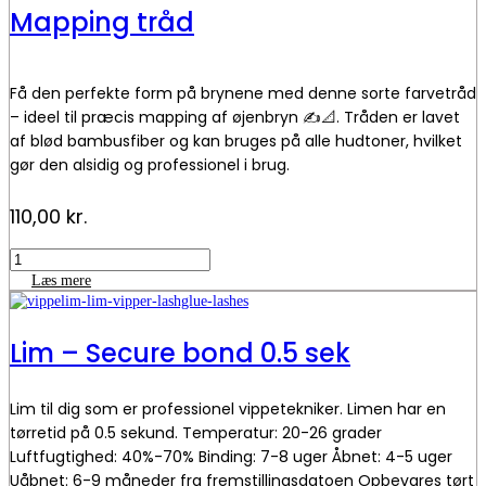
-
Mapping tråd
Thuya
antal
Få den perfekte form på brynene med denne sorte farvetråd
– ideel til præcis mapping af øjenbryn ✍️📐. Tråden er lavet
af blød bambusfiber og kan bruges på alle hudtoner, hvilket
gør den alsidig og professionel i brug.
📏 Indeholder 20 meter tråd – nok til ca. 60 behandlinge
110,00
kr.
Mapping
tråd
Læs mere
antal
Lim – Secure bond 0.5 sek
Lim til dig som er professionel vippetekniker. Limen har en
tørretid på 0.5 sekund. Temperatur: 20-26 grader
Luftfugtighed: 40%-70% Binding: 7-8 uger Åbnet: 4-5 uger
Uåbnet: 6-9 måneder fra fremstillingsdatoen Opbevares tørt