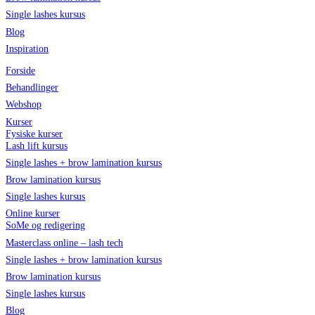
Single lashes kursus
Blog
Inspiration
Forside
Behandlinger
Webshop
Kurser
Fysiske kurser
Lash lift kursus
Single lashes + brow lamination kursus
Brow lamination kursus
Single lashes kursus
Online kurser
SoMe og redigering
Masterclass online – lash tech
Single lashes + brow lamination kursus
Brow lamination kursus
Single lashes kursus
Blog