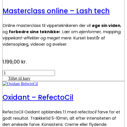
har
flere
Masterclass online – Lash tech
varianter.
Mulighederne
kan
Online masterclass til vippeteknikeren der vil
øge sin viden
,
vælges
på
og
forbedre sine teknikke
r. Lær om
øjenformer, mapping,
varesiden
vippekant-effekter og meget mere
. Kurset består af
vidensoplæg, videoer og øvelser.
1.199,00
kr.
Masterclass
online
Tilføj til kurv
-
Lash
tech
Oxidant – RefectoCil
antal
RefectoCil Oxidant opblandes 1:1 med
refectocil
farve for et
godt resultat. Trækketid 5-10min, alt efter intensiteten af
den ønskede farve. Konsistens: Creme eller flydende.