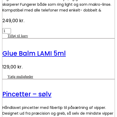
skarpere! Fungerer både som ring light og som makro-linse.
Kompatibel med alle telefoner med enkelt- dobbelt &
trippelt kamera.
249,00
kr.
Macro
linse
Tilføj til kurv
antal
Glue Balm LAMI 5ml
129,00
kr.
Dette
Vælg muligheder
vare
har
flere
Pincetter – sølv
varianter.
Mulighederne
kan
Håndlavet pincetter med fibertip til påsætning af vipper.
vælges
på
Designet ud fra præcision og greb, så selv de mindste vipper
varesiden