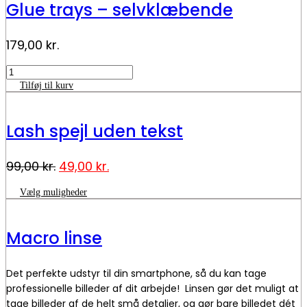
Glue trays – selvklæbende
179,00
kr.
Glue
trays
Tilføj til kurv
-
selvklæbende
antal
Lash spejl uden tekst
Den
Den
99,00
kr.
49,00
kr.
oprindelige
aktuelle
Dette
Vælg muligheder
pris
pris
vare
var:
er:
har
99,00 kr..
49,00 kr..
flere
Macro linse
varianter.
Mulighederne
kan
Det perfekte udstyr til din smartphone, så du kan tage
vælges
på
professionelle billeder af dit arbejde! Linsen gør det muligt at
varesiden
tage billeder af de helt små detaljer, og gør bare billedet dét