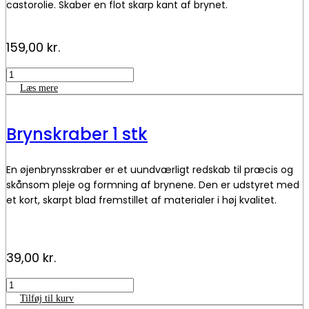
castorolie. Skaber en flot skarp kant af brynet.
159,00
kr.
Brow
paste
Læs mere
-
Thuya
antal
Brynskraber 1 stk
En øjenbrynsskraber er et uundværligt redskab til præcis og
skånsom pleje og formning af brynene. Den er udstyret med
et kort, skarpt blad fremstillet af materialer i høj kvalitet.
39,00
kr.
Brynskraber
1
Tilføj til kurv
stk