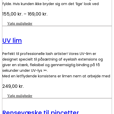
fylde. Hvis kunden ikke bryder sig om det ‘lige’ look ved
classic- og flat lashes, så er YY lashes vejen frem! YY-
Prisinterval:
155,00
kr.
–
169,00
kr.
vipperne har en lige bund, der giver et forbedret klæbende
155,00 kr.
kontaktområde for at sikre bedre hæfteflade. De er gode til
Dette
Vælg muligheder
til
at dække, hvis dine kunder har huller mellem naturvipperne.
vare
169,00 kr.
har
flere
UV lim
varianter.
Mulighederne
kan
Perfekt til professionelle lash artister! Vores UV-lim er
vælges
på
designet specielt til påsætning af eyelash extensions og
varesiden
giver en stærk, fleksibel og gennemsigtig binding på få
sekunder under UV-lys 🔦.
Med en letflydende konsistens er limen nem at arbejde med
– perfekt til præcise og naturlige resultater 💎 Kan kun
249,00
kr.
bruges under en
UV-lampe.
Dette
Vælg muligheder
💖 Fordele:
vare
✔️ Hurtig hærdning under UV-lys ✔️ Minimale dampe
har
✔️ Krystalklar finish – ingen misfarvninger
flere
Rensevæske til pincetter
✔️ Perfekt til både klassiske, hybrid og volume lashes
varianter.