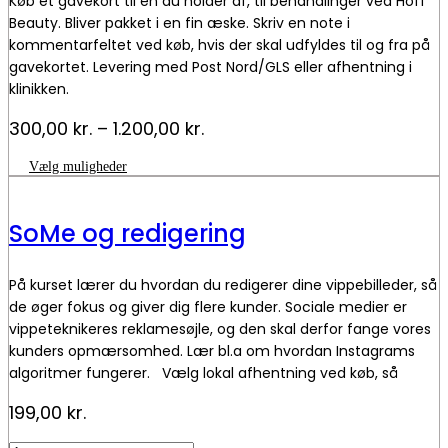
Køb et gavekort til en du holder af, til behandlinger ved Hoff
Beauty. Bliver pakket i en fin æske. Skriv en note i
kommentarfeltet ved køb, hvis der skal udfyldes til og fra på
gavekortet. Levering med Post Nord/GLS eller afhentning i
klinikken.
Prisinterval:
300,00
kr.
–
1.200,00
kr.
300,00 kr.
Dette
Vælg muligheder
til
vare
1.200,00 kr.
har
flere
SoMe og redigering
varianter.
Mulighederne
kan
På kurset lærer du hvordan du redigerer dine vippebilleder, så
vælges
på
de øger fokus og giver dig flere kunder. Sociale medier er
varesiden
vippeteknikeres reklamesøjle, og den skal derfor fange vores
kunders opmærsomhed. Lær bl.a om hvordan Instagrams
algoritmer fungerer. Vælg lokal afhentning ved køb, så
betaler du ikke fragt.
199,00
kr.