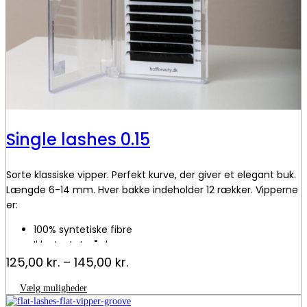
Single lashes 0.15
Sorte klassiske vipper. Perfekt kurve, der giver et elegant buk.
Længde 6-14 mm. Hver bakke indeholder 12 rækker. Vipperne
er:
100% syntetiske fibre
Ikke testet på dyr
Prisinterval:
125,00
kr.
–
145,00
kr.
125,00 kr.
Dette
Vælg muligheder
til
vare
145,00 kr.