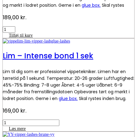
og mørkt i lodret position. Gerne i en
glue box.
Skal rystes
inden brug.
189,00
kr.
Lim
-
Tilføj til kurv
Secure
bond
0.5
Lim – Intense bond 1 sek
sek
antal
Lim til dig som er professionel vippetekniker. Limen har en
tørretid på 1 sekund. Temperatur: 20-26 grader Luftfugtighed:
45%-75% Binding: 7-8 uger Åbnet: 4-5 uger Uåbnet: 6-9
måneder fra fremstillingsdatoen Opbevares tørt og mørkt i
lodret position. Gerne i en
glue box.
Skal rystes inden brug.
169,00
kr.
Lim
-
Læs mere
Intense