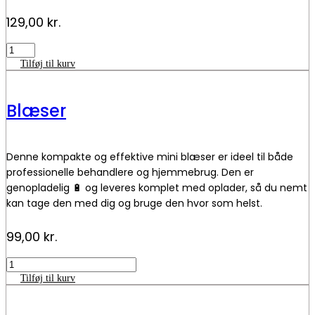
129,00
kr.
Remover
antal
Tilføj til kurv
Blæser
Denne kompakte og effektive mini blæser er ideel til både
professionelle behandlere og hjemmebrug. Den er
genopladelig 🔋 og leveres komplet med oplader, så du nemt
kan tage den med dig og bruge den hvor som helst.
Blæseren betjenes enkelt via centerknappen 🔘 og tilbyder
99,00
kr.
tre forskellige blæsehastigheder 🌬️🌬️🌬️, så du kan tilpasse
luftstrømmen efter behov. Perfekt til brug under
Blæser
skønhedsbehandlinger – eksempelvis til at fjerne damp fra
antal
Tilføj til kurv
limen ved påsætning af eyelash extensions eller til at køle
huden ned efter ansigtsbehandlinger.