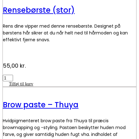
flere
Rensebørste (stor)
varianter.
Mulighederne
kan
Rens dine vipper med denne rensebørste. Designet på
vælges
på
børstens hår sikrer at du når helt ned til hårmoden og kan
varesiden
effektivt fjerne snavs.
55,00
kr.
Rensebørste
(stor)
Tilføj til kurv
antal
Brow paste – Thuya
Hvidpigmenteret brow paste fra Thuya til præcis
browmapping og -styling. Pastaen beskytter huden mod
farve, og giver samtidig huden fugt vha. indholdet af