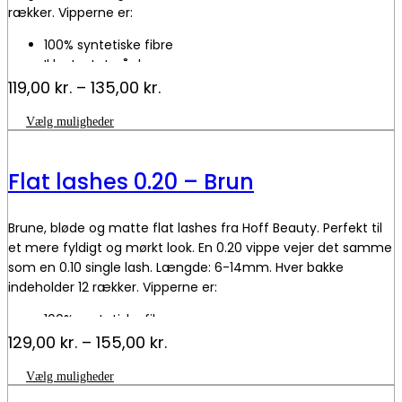
varesiden
rækker. Vipperne er:
100% syntetiske fibre
Ikke testet på dyr
Prisinterval:
119,00
kr.
–
135,00
kr.
119,00 kr.
Dette
Vælg muligheder
til
vare
135,00 kr.
har
flere
Flat lashes 0.20 – Brun
varianter.
Mulighederne
kan
Brune, bløde og matte flat lashes fra Hoff Beauty. Perfekt til
vælges
på
et mere fyldigt og mørkt look. En 0.20 vippe vejer det samme
varesiden
som en 0.10 single lash. Længde: 6-14mm. Hver bakke
indeholder 12 rækker. Vipperne er:
100% syntetiske fibre
Ikke testet på dyr
Prisinterval:
129,00
kr.
–
155,00
kr.
129,00 kr.
Dette
Vælg muligheder
til
vare
155,00 kr.