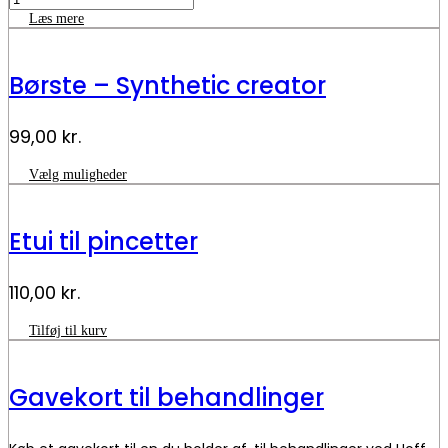
balm
Læs mere
-
Refectocil
antal
Børste – Synthetic creator
99,00
kr.
Dette
Vælg muligheder
vare
har
flere
Etui til pincetter
varianter.
Mulighederne
kan
110,00
kr.
vælges
på
varesiden
Etui
Tilføj til kurv
til
pincetter
antal
Gavekort til behandlinger