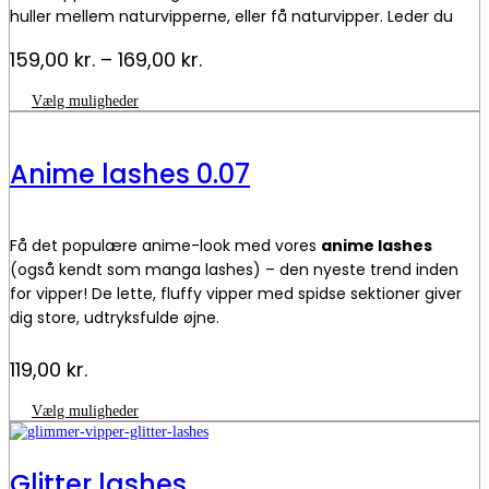
huller mellem naturvipperne, eller få naturvipper. Leder du
efter andre vipper der giver fylde og volume? Se vores
YY
Prisinterval:
159,00
kr.
–
169,00
kr.
vipper.
159,00 kr.
Dette
Vælg muligheder
til
vare
169,00 kr.
har
flere
Anime lashes 0.07
varianter.
Mulighederne
kan
vælges
Få det populære anime-look med vores
a
nime lashes
på
varesiden
(også kendt som manga lashes) – den nyeste trend inden
for vipper! De lette, fluffy vipper med spidse sektioner giver
dig store, udtryksfulde øjne.
I lash extensions kan en anime lash-stil fx laves ved at
119,00
kr.
blande forskellige længder og skabe “spikes” – så øjet får et
dramatisk, lidt
tegneserieagtigt
udtryk.
Dette
Vælg muligheder
vare
Hop med på trenden og skab et magisk udtryk.
har
flere
Glitter lashes
varianter.