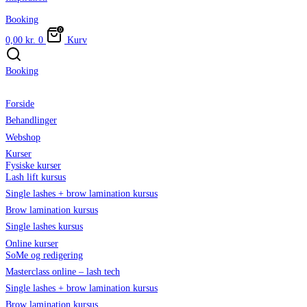
Booking
0,00
kr.
0
Kurv
Booking
Forside
Behandlinger
Webshop
Kurser
Fysiske kurser
Lash lift kursus
Single lashes + brow lamination kursus
Brow lamination kursus
Single lashes kursus
Online kurser
SoMe og redigering
Masterclass online – lash tech
Single lashes + brow lamination kursus
Brow lamination kursus