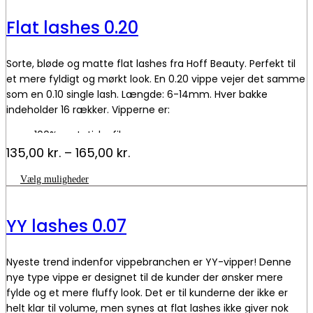
har
flere
Flat lashes 0.20
varianter.
Mulighederne
kan
Sorte, bløde og matte flat lashes fra Hoff Beauty. Perfekt til
vælges
på
et mere fyldigt og mørkt look. En 0.20 vippe vejer det samme
varesiden
som en 0.10 single lash. Længde: 6-14mm. Hver bakke
indeholder 16 rækker. Vipperne er:
100% syntetiske fibre
Ikke testet på dyr
Prisinterval:
135,00
kr.
–
165,00
kr.
135,00 kr.
Dette
Vælg muligheder
til
vare
165,00 kr.
har
flere
YY lashes 0.07
varianter.
Mulighederne
kan
Nyeste trend indenfor vippebranchen er YY-vipper! Denne
vælges
på
nye type vippe er designet til de kunder der ønsker mere
varesiden
fylde og et mere fluffy look. Det er til kunderne der ikke er
helt klar til volume, men synes at flat lashes ikke giver nok