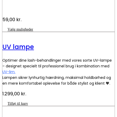
59,00
kr.
Dette
Vælg muligheder
vare
har
flere
UV lampe
varianter.
Mulighederne
kan
Optimer dine lash-behandlinger med vores sorte UV-lampe
vælges
på
– designet specielt til professionel brug i kombination med
varesiden
UV-lim
.
Lampen sikrer lynhurtig hærdning, maksimal holdbarhed og
en mere komfortabel oplevelse for både stylist og klient 💖.
Brug fodpedalen til at tænde og slukke lyset på lampen. UV-
1.299,00
kr.
lampen kan ikke bruges til at hærde almindelig lim.
UV
Tilføj til kurv
🌟 Fordele
lampe
antal
✅ Lashes hærder på under 2 sekunder