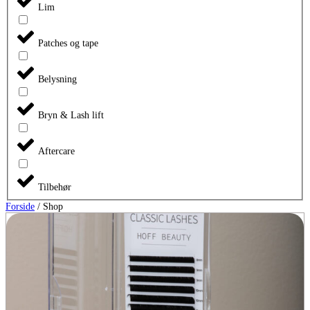
Lim
Patches og tape
Belysning
Bryn & Lash lift
Aftercare
Tilbehør
Forside
/ Shop