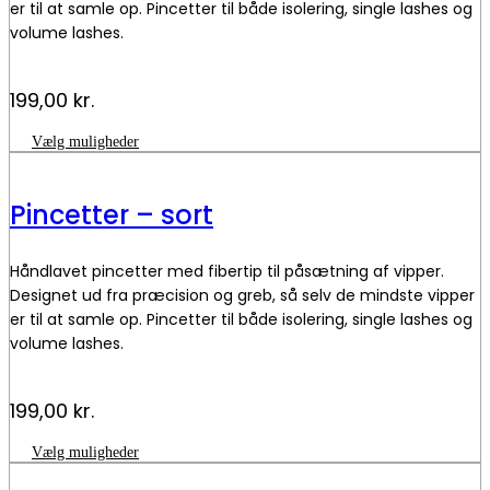
er til at samle op. Pincetter til både isolering, single lashes og
volume lashes.
199,00
kr.
Dette
Vælg muligheder
vare
har
flere
Pincetter – sort
varianter.
Mulighederne
kan
Håndlavet pincetter med fibertip til påsætning af vipper.
vælges
på
Designet ud fra præcision og greb, så selv de mindste vipper
varesiden
er til at samle op. Pincetter til både isolering, single lashes og
volume lashes.
199,00
kr.
Dette
Vælg muligheder
vare
har