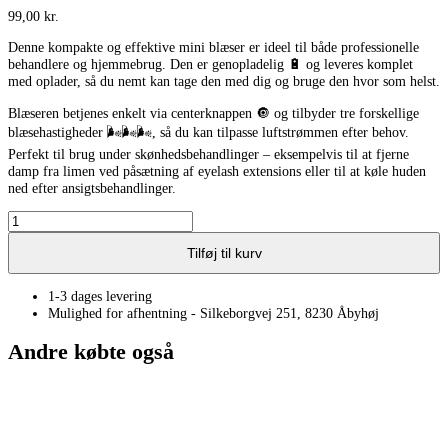
99,00
kr.
Denne kompakte og effektive mini blæser er ideel til både professionelle
behandlere og hjemmebrug. Den er genopladelig 🔋 og leveres komplet
med oplader, så du nemt kan tage den med dig og bruge den hvor som helst.
Blæseren betjenes enkelt via centerknappen 🔘 og tilbyder tre forskellige
blæsehastigheder 🌬️🌬️🌬️, så du kan tilpasse luftstrømmen efter behov.
Perfekt til brug under skønhedsbehandlinger – eksempelvis til at fjerne
damp fra limen ved påsætning af eyelash extensions eller til at køle huden
ned efter ansigtsbehandlinger.
Blæser
antal
Tilføj til kurv
1-3 dages levering
Mulighed for afhentning - Silkeborgvej 251, 8230 Åbyhøj
Andre købte også