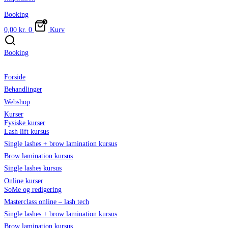
Booking
0,00
kr.
0
Kurv
Booking
Forside
Behandlinger
Webshop
Kurser
Fysiske kurser
Lash lift kursus
Single lashes + brow lamination kursus
Brow lamination kursus
Single lashes kursus
Online kurser
SoMe og redigering
Masterclass online – lash tech
Single lashes + brow lamination kursus
Brow lamination kursus