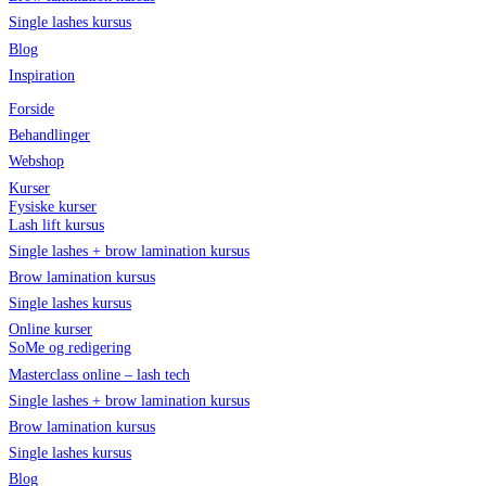
Single lashes kursus
Blog
Inspiration
Forside
Behandlinger
Webshop
Kurser
Fysiske kurser
Lash lift kursus
Single lashes + brow lamination kursus
Brow lamination kursus
Single lashes kursus
Online kurser
SoMe og redigering
Masterclass online – lash tech
Single lashes + brow lamination kursus
Brow lamination kursus
Single lashes kursus
Blog