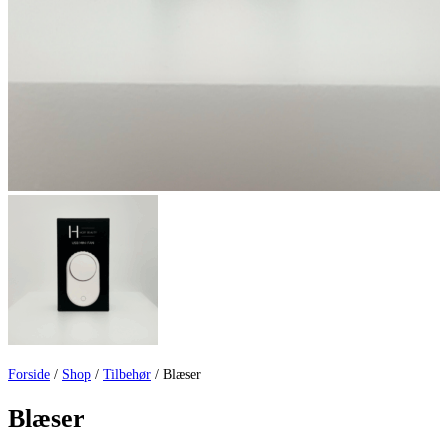
Forside
/
Shop
/
Tilbehør
/ Blæser
Blæser