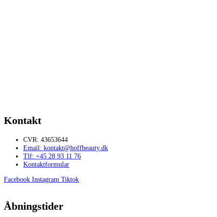
39,00
kr.
Tilføj til kurv
Etui til pincetter
110,00
kr.
Tilføj til kurv
Nano mister spray
139,00
kr.
Tilføj til kurv
Kontakt
CVR: 43653644
Email: kontakt@hoffbeauty.dk
Tlf: +45 28 93 11 76
Kontaktformular
Facebook
Instagram
Tiktok
Åbningstider