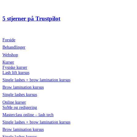
Videre
til
indhold
5 stjerner på Trustpilot
Forside
Behandlinger
Webshop
Kurser
Fysiske kurser
Lash lift kursus
Single lashes + brow lamination kursus
Brow lamination kursus
Single lashes kursus
Online kurser
SoMe og redigering
Masterclass online – lash tech
Single lashes + brow lamination kursus
Brow lamination kursus
Single lashes kursus