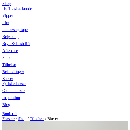
Shop
Hoff lashes kunde
Vipper
Lim
Patches og tape
Belysning
Bryn & Lash lift
Aftercare
Salon
Tilbehør
Behandlinger
Kurser
Fysiske kurser
Online kurser
Inspiration
Blog
Book tid
Forside
/
Shop
/
Tilbehør
/ Blæser