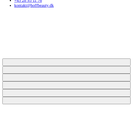
+45 28 93 11 76
kontakt@hoffbeauty.dk