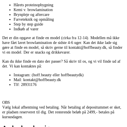
Hårets proteinopbygning
Kemi v. browlamination
Brynpleje og aftercare
Farveteknik og opmåling
Step by step guide
Indkøb af varer
Det er din opgave at finde en model (cirka fra 12-14). Modellen må ikke
have fået lavet browlamination de sidste 4-6 uger. Kan det ikke lade sig
gøre at finde en model, så skriv gerne til kontakt@hoffbeauty.dk, så finder
vi en model. Der er snacks og drikkevarer.
Kan du ikke finde en dato der passer? Så skriv til os, og vi vil finde ud af
det. Vi kan kontaktes på:
Instagram: (hoff.beauty eller hoffbeautydk)
Mail: kontakt@hoffbeauty.dk
Tlf: 28931176
OBS
Vælg lokal afhentning ved betaling. Når betaling af depositummet er sket,
er pladsen reserveret til dig. Det resterende beløb på 2499,- betales på
kursusdagen.