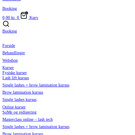
Booking
0,00
kr.
0
Kurv
Booking
Forside
Behandlinger
Webshop
Kurser
Fysiske kurser
Lash lift kursus
Single lashes + brow lamination kursus
Brow lamination kursus
Single lashes kursus
Online kurser
SoMe og redigering
Masterclass online – lash tech
Single lashes + brow lamination kursus
Brow lamination kursus