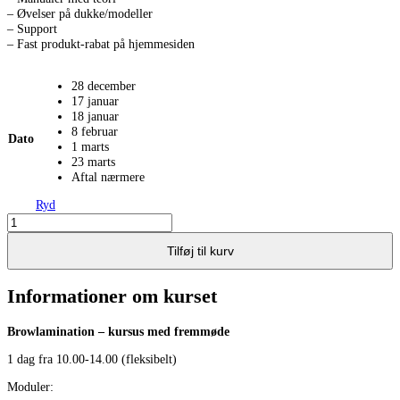
– Øvelser på dukke/modeller
– Support
– Fast produkt-rabat på hjemmesiden
28 december
17 januar
18 januar
8 februar
Dato
1 marts
23 marts
Aftal nærmere
Ryd
Brow
lamination
kursus
Tilføj til kurv
-
fysisk
Informationer om kurset
antal
Browlamination – kursus med fremmøde
1 dag fra 10.00-14.00 (fleksibelt)
Moduler: