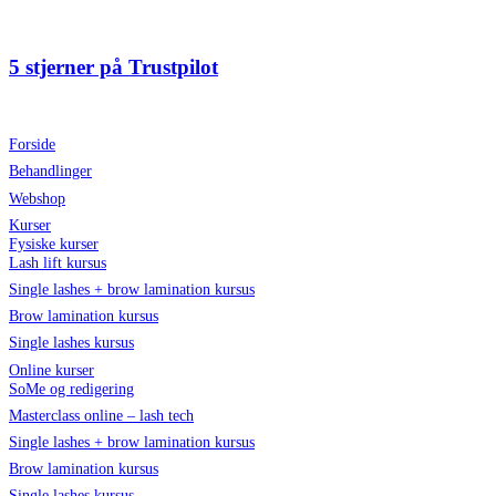
Videre
til
indhold
5 stjerner på Trustpilot
Forside
Behandlinger
Webshop
Kurser
Fysiske kurser
Lash lift kursus
Single lashes + brow lamination kursus
Brow lamination kursus
Single lashes kursus
Online kurser
SoMe og redigering
Masterclass online – lash tech
Single lashes + brow lamination kursus
Brow lamination kursus
Single lashes kursus