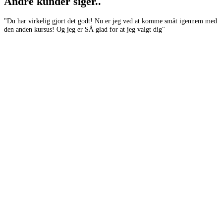
Andre kunder siger..
"Du har virkelig gjort det godt! Nu er jeg ved at komme småt igennem med
“
den anden kursus! Og jeg er SÅ glad for at jeg valgt dig"
m
Brow lamination kursus – online
2.499,00
kr.
Tilføj til kurv
SoMe og redigering
199,00
kr.
Tilføj til kurv
Masterclass online – Lash tech
1.199,00
kr.
Tilføj til kurv