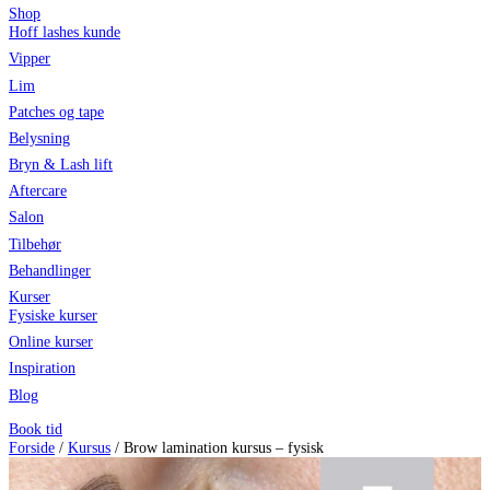
Shop
Hoff lashes kunde
Vipper
Lim
Patches og tape
Belysning
Bryn & Lash lift
Aftercare
Salon
Tilbehør
Behandlinger
Kurser
Fysiske kurser
Online kurser
Inspiration
Blog
Book tid
Forside
/
Kursus
/ Brow lamination kursus – fysisk