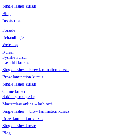
Single lashes kursus
Blog
Inspiration
Forside
Behandlinger
Webshop
Kurser
Fysiske kurser
Lash lift kursus
Single lashes + brow lamination kursus
Brow lamination kursus
Single lashes kursus
Online kurser
SoMe og redigering
Masterclass online – lash tech
Single lashes + brow lamination kursus
Brow lamination kursus
Single lashes kursus
Blog