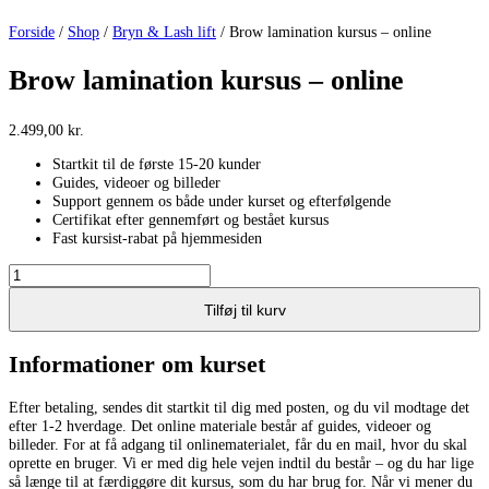
Forside
/
Shop
/
Bryn & Lash lift
/ Brow lamination kursus – online
Brow lamination kursus – online
2.499,00
kr.
Startkit til de første 15-20 kunder
Guides, videoer og billeder
Support gennem os både under kurset og efterfølgende
Certifikat efter gennemført og bestået kursus
Fast kursist-rabat på hjemmesiden
Brow
lamination
kursus
Tilføj til kurv
-
online
Informationer om kurset
antal
Efter betaling, sendes dit startkit til dig med posten, og du vil modtage det
efter 1-2 hverdage. Det online materiale består af guides, videoer og
billeder. For at få adgang til onlinematerialet, får du en mail, hvor du skal
oprette en bruger. Vi er med dig hele vejen indtil du består – og du har lige
så længe til at færdiggøre dit kursus, som du har brug for. Når vi mener du