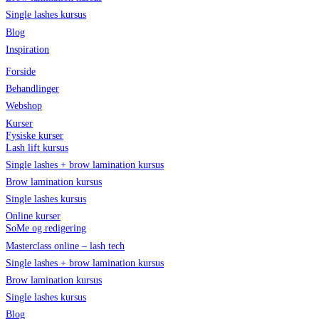
Single lashes kursus
Blog
Inspiration
Forside
Behandlinger
Webshop
Kurser
Fysiske kurser
Lash lift kursus
Single lashes + brow lamination kursus
Brow lamination kursus
Single lashes kursus
Online kurser
SoMe og redigering
Masterclass online – lash tech
Single lashes + brow lamination kursus
Brow lamination kursus
Single lashes kursus
Blog