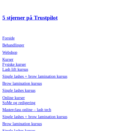
Videre
til
indhold
5 stjerner på Trustpilot
Forside
Behandlinger
Webshop
Kurser
Fysiske kurser
Lash lift kursus
Single lashes + brow lamination kursus
Brow lamination kursus
Single lashes kursus
Online kurser
SoMe og redigering
Masterclass online – lash tech
Single lashes + brow lamination kursus
Brow lamination kursus
Single lashes kursus