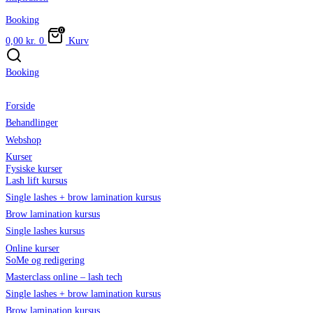
Booking
0,00
kr.
0
Kurv
Booking
Forside
Behandlinger
Webshop
Kurser
Fysiske kurser
Lash lift kursus
Single lashes + brow lamination kursus
Brow lamination kursus
Single lashes kursus
Online kurser
SoMe og redigering
Masterclass online – lash tech
Single lashes + brow lamination kursus
Brow lamination kursus