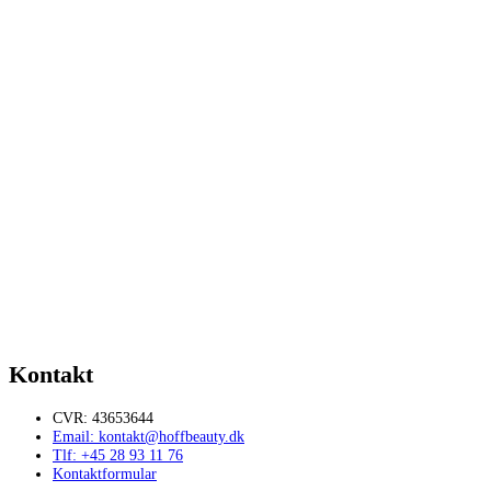
180,00
kr.
Tilføj til kurv
Brynskraber 1 stk
39,00
kr.
Tilføj til kurv
Etui til pincetter
110,00
kr.
Tilføj til kurv
Nano mister spray
139,00
kr.
Tilføj til kurv
Kontakt
CVR: 43653644
Email: kontakt@hoffbeauty.dk
Tlf: +45 28 93 11 76
Kontaktformular