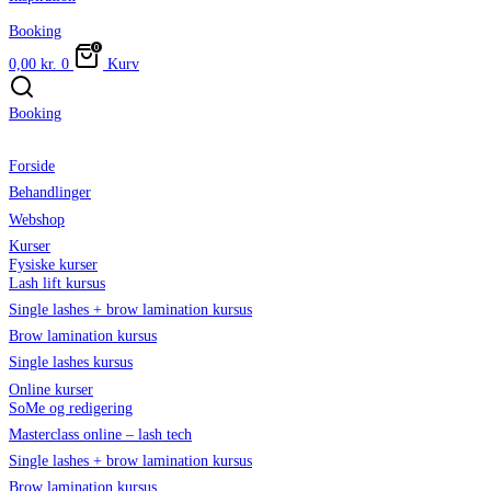
Booking
0,00
kr.
0
Kurv
Booking
Forside
Behandlinger
Webshop
Kurser
Fysiske kurser
Lash lift kursus
Single lashes + brow lamination kursus
Brow lamination kursus
Single lashes kursus
Online kurser
SoMe og redigering
Masterclass online – lash tech
Single lashes + brow lamination kursus
Brow lamination kursus