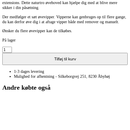
extensions. Dette naturtro øvehoved kan hjælpe dig med at blive mere
sikker i din påsætning.
Der medfølger et sæt øvevipper. Vipperne kan genbruges op til flere gange,
du kan derfor øve dig i at aftage vipper både med remover og manuelt.
Ønsker du flere øvevipper kan de tilkøbes.
På lager
Øvehoved
antal
Tilføj til kurv
1-3 dages levering
Mulighed for afhentning - Silkeborgvej 251, 8230 Åbyhøj
Andre købte også
Glue trays – selvklæbende