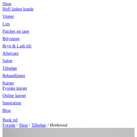
Shop
Hoff lashes kunde
Vipper
Lim
Patches og tape
Belysning
Bryn & Lash lift
Aftercare
Salon
Tilbehør
Behandlinger
Kurser
Fysiske kurser
Online kurser
Inspiration
Blog
Book tid
Forside
/
Shop
/
Tilbehør
/ Øvehoved