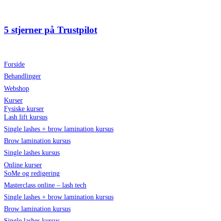
Videre
til
indhold
5 stjerner på Trustpilot
Forside
Behandlinger
Webshop
Kurser
Fysiske kurser
Lash lift kursus
Single lashes + brow lamination kursus
Brow lamination kursus
Single lashes kursus
Online kurser
SoMe og redigering
Masterclass online – lash tech
Single lashes + brow lamination kursus
Brow lamination kursus
Single lashes kursus