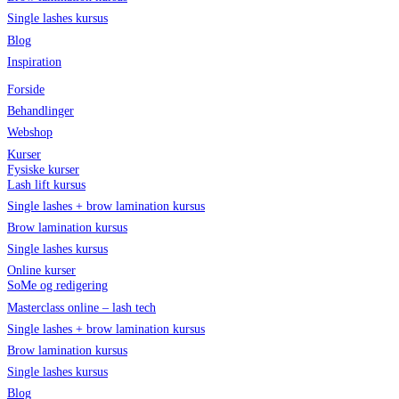
Single lashes kursus
Blog
Inspiration
Forside
Behandlinger
Webshop
Kurser
Fysiske kurser
Lash lift kursus
Single lashes + brow lamination kursus
Brow lamination kursus
Single lashes kursus
Online kurser
SoMe og redigering
Masterclass online – lash tech
Single lashes + brow lamination kursus
Brow lamination kursus
Single lashes kursus
Blog