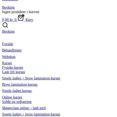
Booking
Ingen produkter i kurven
0,00
kr.
0
Kurv
Booking
Forside
Behandlinger
Webshop
Kurser
Fysiske kurser
Lash lift kursus
Single lashes + brow lamination kursus
Brow lamination kursus
Single lashes kursus
Online kurser
SoMe og redigering
Masterclass online – lash tech
Single lashes + brow lamination kursus