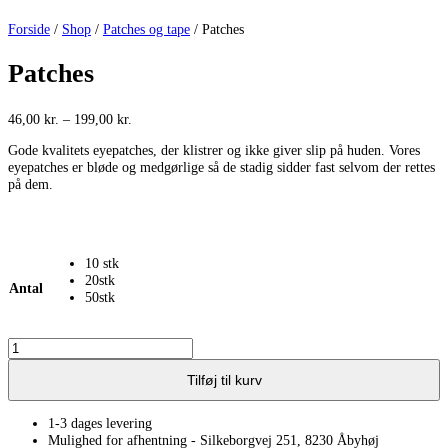
Forside
/
Shop
/
Patches og tape
/ Patches
Patches
Prisinterval:
46,00
kr.
–
199,00
kr.
46,00 kr.
Gode kvalitets eyepatches, der klistrer og ikke giver slip på huden. Vores
til
eyepatches er bløde og medgørlige så de stadig sidder fast selvom der rettes
199,00 kr.
på dem.
10 stk
20stk
Antal
50stk
Patches
antal
Tilføj til kurv
1-3 dages levering
Mulighed for afhentning - Silkeborgvej 251, 8230 Åbyhøj