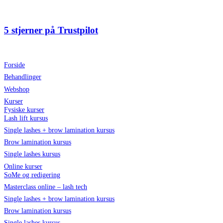
Videre
til
indhold
5 stjerner på Trustpilot
Forside
Behandlinger
Webshop
Kurser
Fysiske kurser
Lash lift kursus
Single lashes + brow lamination kursus
Brow lamination kursus
Single lashes kursus
Online kurser
SoMe og redigering
Masterclass online – lash tech
Single lashes + brow lamination kursus
Brow lamination kursus
Single lashes kursus