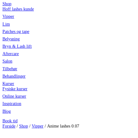
Shop
Hoff lashes kunde
Vipper
Lim
Patches og tape
Belysning
Bryn & Lash lift
Aftercare
Salon
Tilbehør
Behandlinger
Kurser
Fysiske kurser
Online kurser
Inspiration
Blog
Book tid
Forside
/
Shop
/
Vipper
/ Anime lashes 0.07