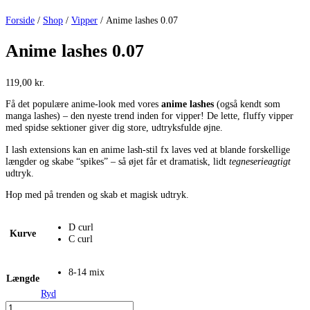
Forside
/
Shop
/
Vipper
/ Anime lashes 0.07
Anime lashes 0.07
119,00
kr.
Få det populære anime-look med vores
a
nime lashes
(også kendt som
manga lashes) – den nyeste trend inden for vipper! De lette, fluffy vipper
med spidse sektioner giver dig store, udtryksfulde øjne.
I lash extensions kan en anime lash-stil fx laves ved at blande forskellige
længder og skabe “spikes” – så øjet får et dramatisk, lidt
tegneserieagtigt
udtryk.
Hop med på trenden og skab et magisk udtryk.
D curl
Kurve
C curl
8-14 mix
Længde
Ryd
Anime