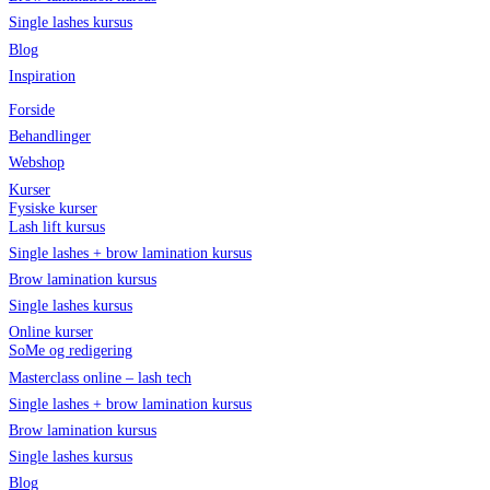
Single lashes kursus
Blog
Inspiration
Forside
Behandlinger
Webshop
Kurser
Fysiske kurser
Lash lift kursus
Single lashes + brow lamination kursus
Brow lamination kursus
Single lashes kursus
Online kurser
SoMe og redigering
Masterclass online – lash tech
Single lashes + brow lamination kursus
Brow lamination kursus
Single lashes kursus
Blog