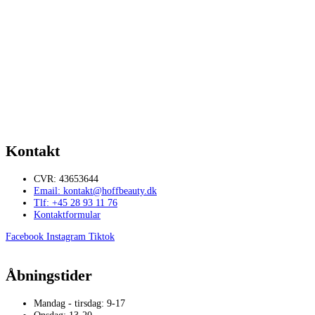
Vipper – samples
Dette
85,00
kr.
Vælg muligheder
vare
har
flere
Single lashes 0.10
varianter.
Mulighederne
Dette
119,00
kr.
Vælg muligheder
kan
vare
vælges
har
Kontakt
på
flere
varesiden
varianter.
CVR: 43653644
Mulighederne
Email: kontakt@hoffbeauty.dk
kan
Tlf: +45 28 93 11 76
vælges
Kontaktformular
på
varesiden
Facebook
Instagram
Tiktok
Åbningstider
Mandag - tirsdag: 9-17