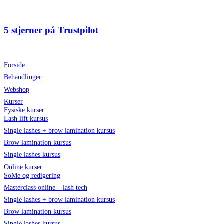
Videre
til
indhold
5 stjerner på Trustpilot
Forside
Behandlinger
Webshop
Kurser
Fysiske kurser
Lash lift kursus
Single lashes + brow lamination kursus
Brow lamination kursus
Single lashes kursus
Online kurser
SoMe og redigering
Masterclass online – lash tech
Single lashes + brow lamination kursus
Brow lamination kursus
Single lashes kursus