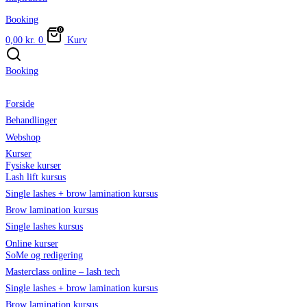
Booking
0,00
kr.
0
Kurv
Booking
Forside
Behandlinger
Webshop
Kurser
Fysiske kurser
Lash lift kursus
Single lashes + brow lamination kursus
Brow lamination kursus
Single lashes kursus
Online kurser
SoMe og redigering
Masterclass online – lash tech
Single lashes + brow lamination kursus
Brow lamination kursus