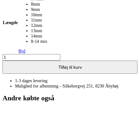
8mm
9mm
10mm
11mm
Længde
12mm
13mm
14mm
8-14 mix
Ryd
W
lashes
0.07
Tilføj til kurv
-
Brun
1-3 dages levering
antal
Mulighed for afhentning - Silkeborgvej 251, 8230 Åbyhøj
Andre købte også