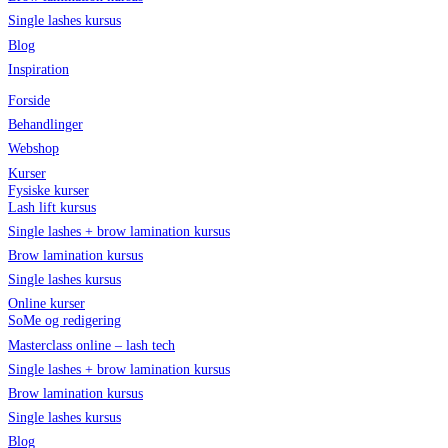
Single lashes kursus
Blog
Inspiration
Forside
Behandlinger
Webshop
Kurser
Fysiske kurser
Lash lift kursus
Single lashes + brow lamination kursus
Brow lamination kursus
Single lashes kursus
Online kurser
SoMe og redigering
Masterclass online – lash tech
Single lashes + brow lamination kursus
Brow lamination kursus
Single lashes kursus
Blog