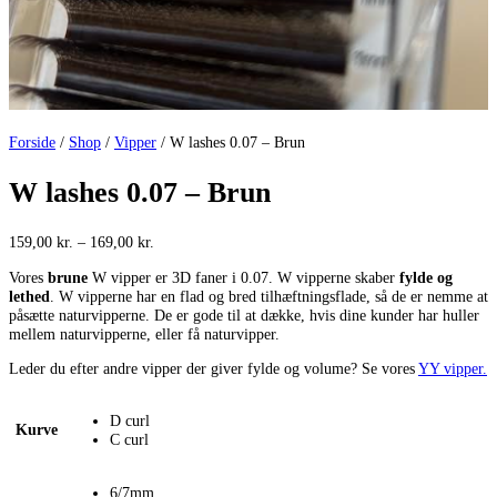
Forside
/
Shop
/
Vipper
/ W lashes 0.07 – Brun
W lashes 0.07 – Brun
Prisinterval:
159,00
kr.
–
169,00
kr.
159,00 kr.
Vores
brune
W vipper er 3D faner i 0.07. W vipperne skaber
fylde og
til
lethed
. W vipperne har en flad og bred tilhæftningsflade, så de er nemme at
169,00 kr.
påsætte naturvipperne. De er gode til at dække, hvis dine kunder har huller
mellem naturvipperne, eller få naturvipper.
Leder du efter andre vipper der giver fylde og volume? Se vores
YY vipper.
D curl
Kurve
C curl
6/7mm