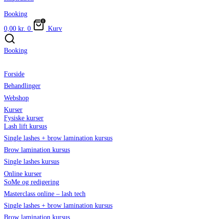
Booking
0,00
kr.
0
Kurv
Booking
Forside
Behandlinger
Webshop
Kurser
Fysiske kurser
Lash lift kursus
Single lashes + brow lamination kursus
Brow lamination kursus
Single lashes kursus
Online kurser
SoMe og redigering
Masterclass online – lash tech
Single lashes + brow lamination kursus
Brow lamination kursus