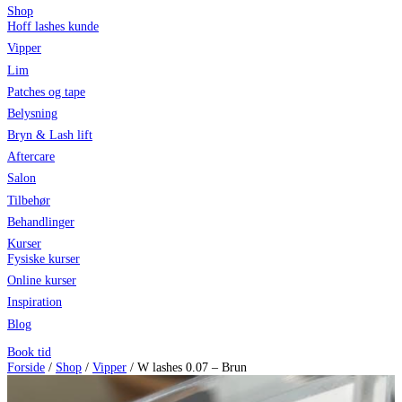
Shop
Hoff lashes kunde
Vipper
Lim
Patches og tape
Belysning
Bryn & Lash lift
Aftercare
Salon
Tilbehør
Behandlinger
Kurser
Fysiske kurser
Online kurser
Inspiration
Blog
Book tid
Forside
/
Shop
/
Vipper
/ W lashes 0.07 – Brun