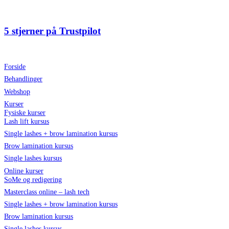
Videre
til
indhold
5 stjerner på Trustpilot
Forside
Behandlinger
Webshop
Kurser
Fysiske kurser
Lash lift kursus
Single lashes + brow lamination kursus
Brow lamination kursus
Single lashes kursus
Online kurser
SoMe og redigering
Masterclass online – lash tech
Single lashes + brow lamination kursus
Brow lamination kursus
Single lashes kursus